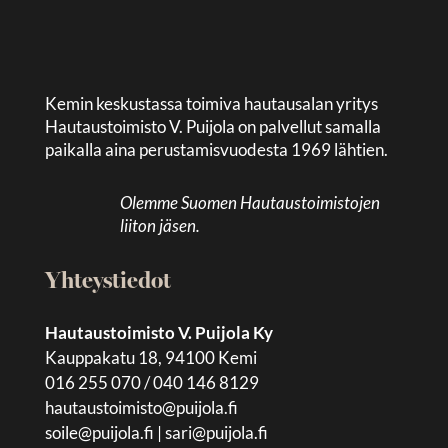
Kemin keskustassa toimiva hautausalan yritys
Hautaustoimisto V. Puijola on palvellut samalla
paikalla aina perustamisvuodesta 1969 lähtien.
Olemme Suomen Hautaustoimistojen
liiton jäsen.
Yhteystiedot
Hautaustoimisto V. Puijola Ky
Kauppakatu 18, 94100 Kemi
016 255 070 / 040 146 8129
hautaustoimisto@puijola.fi
soile@puijola.fi
|
sari@puijola.fi