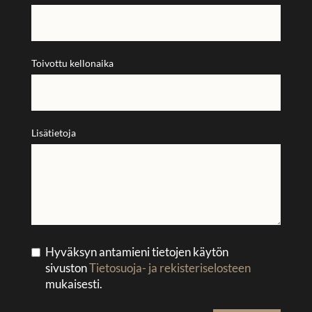
Toivottu kellonaika
Lisätietoja
Hyväksyn antamieni tietojen käytön
sivuston
Tietosuoja- ja rekisteriselosteen
mukaisesti.