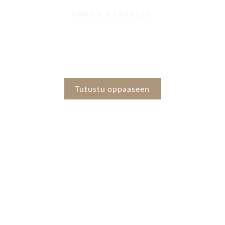
SURUN KESKELLÄ
Opas omaisille
Tutustu oppaaseen