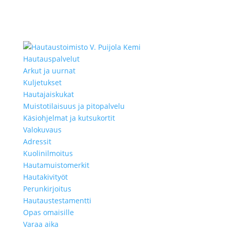
Hautauspalvelut
Arkut ja uurnat
Kuljetukset
Hautajaiskukat
Muistotilaisuus ja pitopalvelu
Käsiohjelmat ja kutsukortit
Valokuvaus
Adressit
Kuolinilmoitus
Hautamuistomerkit
Hautakivityöt
Perunkirjoitus
Hautaustestamentti
Opas omaisille
Varaa aika