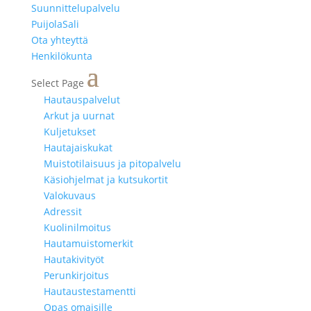
Suunnittelupalvelu
PuijolaSali
Ota yhteyttä
Henkilökunta
Select Page
Hautauspalvelut
Arkut ja uurnat
Kuljetukset
Hautajaiskukat
Muistotilaisuus ja pitopalvelu
Käsiohjelmat ja kutsukortit
Valokuvaus
Adressit
Kuolinilmoitus
Hautamuistomerkit
Hautakivityöt
Perunkirjoitus
Hautaustestamentti
Opas omaisille