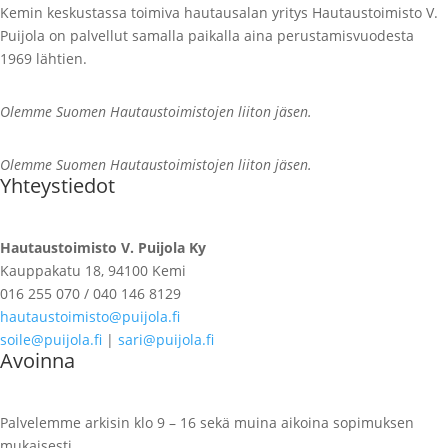
Kemin keskustassa toimiva hautausalan yritys Hautaustoimisto V.
Puijola on palvellut samalla paikalla aina perustamisvuodesta
1969 lähtien.
Olemme Suomen Hautaustoimistojen liiton jäsen.
Olemme Suomen Hautaustoimistojen liiton jäsen.
Yhteystiedot
Hautaustoimisto V. Puijola Ky
Kauppakatu 18, 94100 Kemi
016 255 070 / 040 146 8129
hautaustoimisto@puijola.fi
soile@puijola.fi
|
sari@puijola.fi
Avoinna
Palvelemme arkisin klo 9 – 16 sekä muina aikoina sopimuksen
mukaisesti.