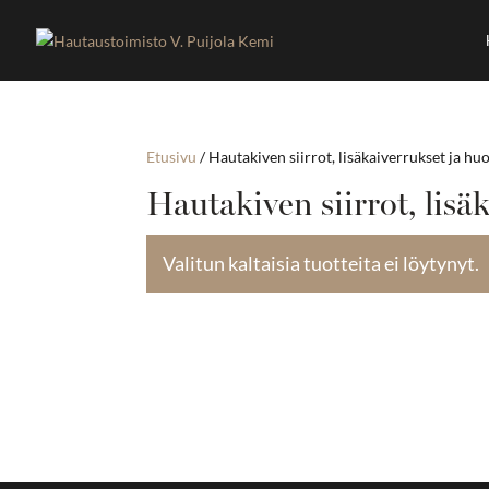
Etusivu
/ Hautakiven siirrot, lisäkaiverrukset ja hu
Hautakiven siirrot, lisä
Valitun kaltaisia tuotteita ei löytynyt.