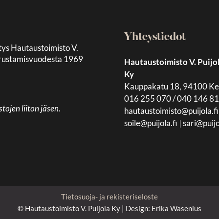
Yhteystiedot
tys Hautaustoimisto V.
 perustamisvuodesta 1969
Hautaustoimisto V. Puijo
Ky
Kauppakatu 18, 94100 K
016 255 070 / 040 146 8
jen liiton jäsen.
hautaustoimisto@puijola.fi
soile@puijola.fi
|
sari@puijo
Tietosuoja- ja rekisteriseloste
© Hautaustoimisto V. Puijola Ky | Design:
Erika Wasenius