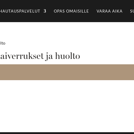
HAUTAUSPALVELUT
OPAS OMAISILLE
VARAA AIKA
S
olto
kaiverrukset ja huolto