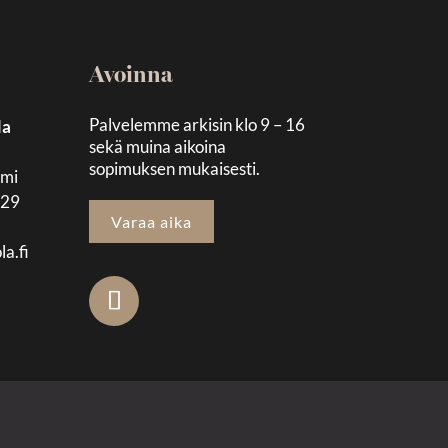
Avoinna
Palvelemme arkisin klo 9 – 16
la
sekä muina aikoina
sopimuksen mukaisesti.
emi
129
Varaa aika
la.fi