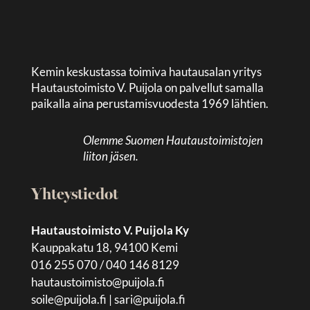
Kemin keskustassa toimiva hautausalan yritys
Hautaustoimisto V. Puijola on palvellut samalla
paikalla aina perustamisvuodesta 1969 lähtien.
Olemme Suomen Hautaustoimistojen
liiton jäsen.
Yhteystiedot
Hautaustoimisto V. Puijola Ky
Kauppakatu 18, 94100 Kemi
016 255 070 / 040 146 8129
hautaustoimisto@puijola.fi
soile@puijola.fi
|
sari@puijola.fi