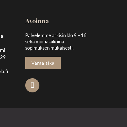
Avoinna
Palvelemme arkisin klo 9 – 16
la
sekä muina aikoina
sopimuksen mukaisesti.
emi
129
Varaa aika
la.fi