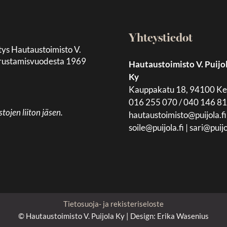
Yhteystiedot
tys Hautaustoimisto V.
 perustamisvuodesta 1969
Hautaustoimisto V. Puijo
Ky
Kauppakatu 18, 94100 K
016 255 070 / 040 146 8
jen liiton jäsen.
hautaustoimisto@puijola.fi
soile@puijola.fi
|
sari@puijo
Tietosuoja- ja rekisteriseloste
© Hautaustoimisto V. Puijola Ky | Design:
Erika Wasenius