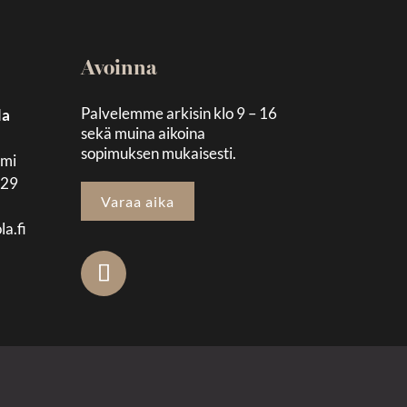
Avoinna
Palvelemme arkisin klo 9 – 16
la
sekä muina aikoina
sopimuksen mukaisesti.
emi
129
Varaa aika
la.fi