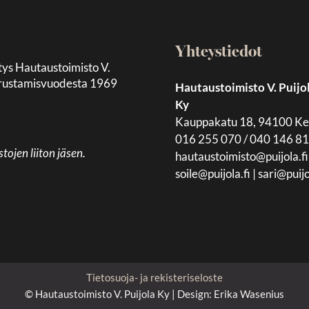
Yhteystiedot
tys Hautaustoimisto V.
 perustamisvuodesta 1969
Hautaustoimisto V. Puijo
Ky
Kauppakatu 18, 94100 K
016 255 070 / 040 146 8
jen liiton jäsen.
hautaustoimisto@puijola.fi
soile@puijola.fi
|
sari@puijo
Tietosuoja- ja rekisteriseloste
© Hautaustoimisto V. Puijola Ky | Design:
Erika Wasenius