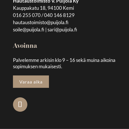
Hautaustoimisto V. Puijola Ky
Kauppakatu 18, 94100 Kemi
016 255 070 / 040 146 8129
hautaustoimisto@puijola.fi
soile@puijola.fi
|
sari@puijola.fi
Avoinna
Palvelemme arkisin klo 9 – 16 sekä muina aikoina
sopimuksen mukaisesti.
Varaa aika