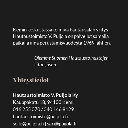
Kemin keskustassa toimiva hautausalan yritys
Hautaustoimisto V. Puijola on palvellut samalla
paikalla aina perustamisvuodesta 1969 lähtien.
Olemme Suomen Hautaustoimistojen
liiton jäsen.
Yhteystiedot
Hautaustoimisto V. Puijola Ky
Kauppakatu 18, 94100 Kemi
016 255 070 / 040 146 8129
hautaustoimisto@puijola.fi
soile@puijola.fi
|
sari@puijola.fi