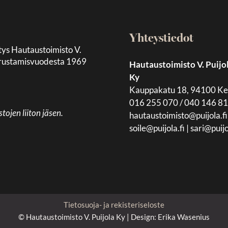
Yhteystiedot
tys Hautaustoimisto V.
 perustamisvuodesta 1969
Hautaustoimisto V. Puijo
Ky
Kauppakatu 18, 94100 K
016 255 070 / 040 146 8
jen liiton jäsen.
hautaustoimisto@puijola.fi
soile@puijola.fi
|
sari@puijo
Tietosuoja- ja rekisteriseloste
© Hautaustoimisto V. Puijola Ky | Design:
Erika Wasenius