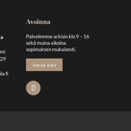
Avoinna
Palvelemme arkisin klo 9 – 16
la
sekä muina aikoina
sopimuksen mukaisesti.
emi
129
Varaa aika
la.fi