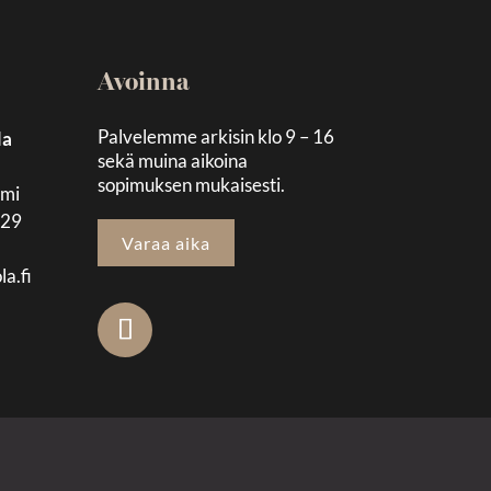
Avoinna
Palvelemme arkisin klo 9 – 16
la
sekä muina aikoina
sopimuksen mukaisesti.
emi
129
Varaa aika
la.fi