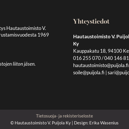
Yhteystiedot
tys Hautaustoimisto V.
 perustamisvuodesta 1969
Hautaustoimisto V. Puijo
Ky
Kauppakatu 18, 94100 K
016 255 070 / 040 146 8
jen liiton jäsen.
hautaustoimisto@puijola.fi
soile@puijola.fi
|
sari@puijo
Tietosuoja- ja rekisteriseloste
© Hautaustoimisto V. Puijola Ky | Design:
Erika Wasenius