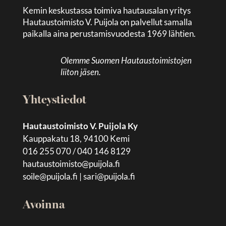
Kemin keskustassa toimiva hautausalan yritys
Hautaustoimisto V. Puijola on palvellut samalla
paikalla aina perustamisvuodesta 1969 lähtien.
Olemme Suomen Hautaustoimistojen
liiton jäsen.
Yhteystiedot
Hautaustoimisto V. Puijola Ky
Kauppakatu 18, 94100 Kemi
016 255 070 / 040 146 8129
hautaustoimisto@puijola.fi
soile@puijola.fi
|
sari@puijola.fi
Avoinna