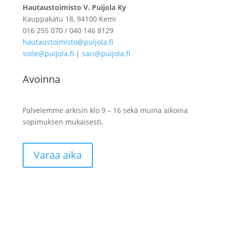
Hautaustoimisto V. Puijola Ky
Kauppakatu 18, 94100 Kemi
016 255 070 / 040 146 8129
hautaustoimisto@puijola.fi
soile@puijola.fi
|
sari@puijola.fi
Avoinna
Palvelemme arkisin klo 9 – 16 sekä muina aikoina
sopimuksen mukaisesti.
Varaa aika