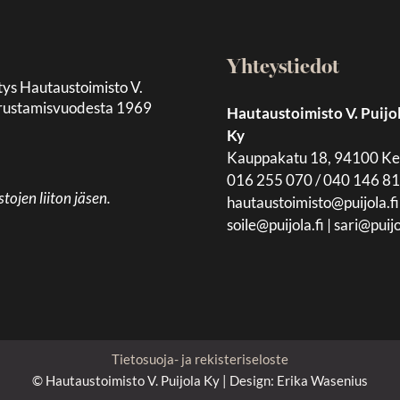
Yhteystiedot
tys Hautaustoimisto V.
 perustamisvuodesta 1969
Hautaustoimisto V. Puijo
Ky
Kauppakatu 18, 94100 K
016 255 070 / 040 146 8
jen liiton jäsen.
hautaustoimisto@puijola.fi
soile@puijola.fi
|
sari@puijo
Tietosuoja- ja rekisteriseloste
© Hautaustoimisto V. Puijola Ky | Design:
Erika Wasenius