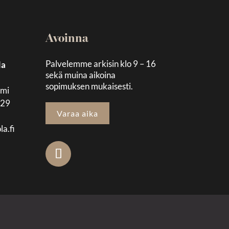
Avoinna
Palvelemme arkisin klo 9 – 16
la
sekä muina aikoina
sopimuksen mukaisesti.
emi
129
Varaa aika
la.fi