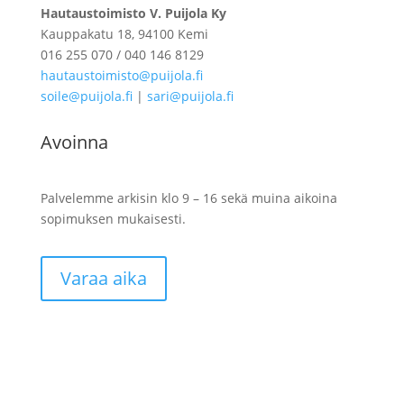
Hautaustoimisto V. Puijola Ky
Kauppakatu 18, 94100 Kemi
016 255 070 / 040 146 8129
hautaustoimisto@puijola.fi
soile@puijola.fi
|
sari@puijola.fi
Avoinna
Palvelemme arkisin klo 9 – 16 sekä muina aikoina
sopimuksen mukaisesti.
Varaa aika