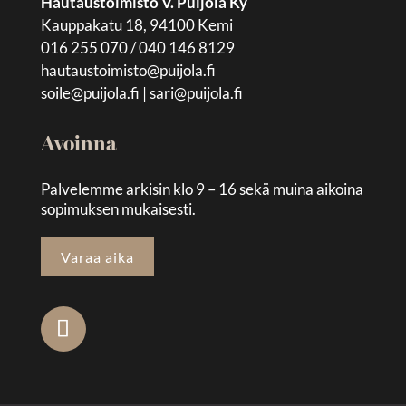
Hautaustoimisto V. Puijola Ky
Kauppakatu 18, 94100 Kemi
016 255 070 / 040 146 8129
hautaustoimisto@puijola.fi
soile@puijola.fi
|
sari@puijola.fi
Avoinna
Palvelemme arkisin klo 9 – 16 sekä muina aikoina
sopimuksen mukaisesti.
Varaa aika