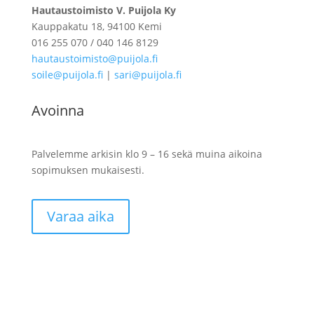
Hautaustoimisto V. Puijola Ky
Kauppakatu 18, 94100 Kemi
016 255 070 / 040 146 8129
hautaustoimisto@puijola.fi
soile@puijola.fi
|
sari@puijola.fi
Avoinna
Palvelemme arkisin klo 9 – 16 sekä muina aikoina
sopimuksen mukaisesti.
Varaa aika