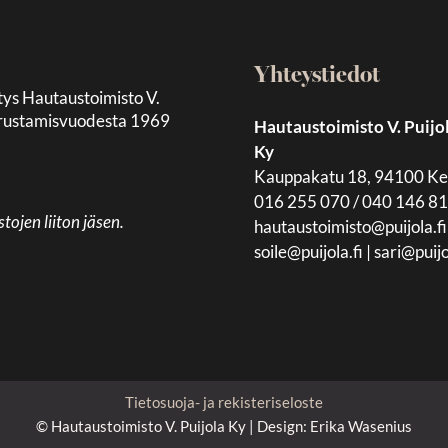
Yhteystiedot
tys Hautaustoimisto V.
 perustamisvuodesta 1969
Hautaustoimisto V. Puijo
Ky
Kauppakatu 18, 94100 K
016 255 070 / 040 146 8
jen liiton jäsen.
hautaustoimisto@puijola.fi
soile@puijola.fi
|
sari@puijo
Tietosuoja- ja rekisteriseloste
© Hautaustoimisto V. Puijola Ky | Design:
Erika Wasenius