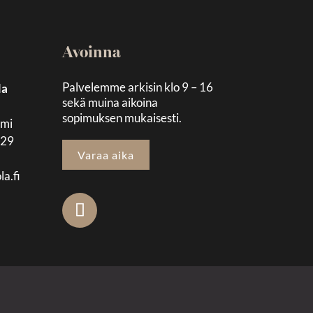
Avoinna
Palvelemme arkisin klo 9 – 16
la
sekä muina aikoina
sopimuksen mukaisesti.
emi
129
Varaa aika
la.fi