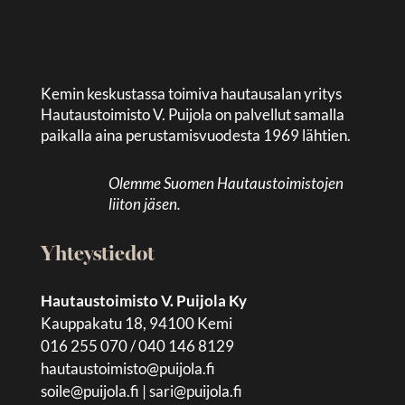
Kemin keskustassa toimiva hautausalan yritys
Hautaustoimisto V. Puijola on palvellut samalla
paikalla aina perustamisvuodesta 1969 lähtien.
Olemme Suomen Hautaustoimistojen
liiton jäsen.
Yhteystiedot
Hautaustoimisto V. Puijola Ky
Kauppakatu 18, 94100 Kemi
016 255 070 / 040 146 8129
hautaustoimisto@puijola.fi
soile@puijola.fi
|
sari@puijola.fi