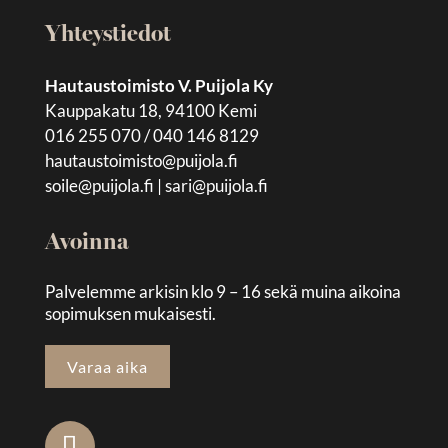
Yhteystiedot
Hautaustoimisto V. Puijola Ky
Kauppakatu 18, 94100 Kemi
016 255 070 / 040 146 8129
hautaustoimisto@puijola.fi
soile@puijola.fi
|
sari@puijola.fi
Avoinna
Palvelemme arkisin klo 9 – 16 sekä muina aikoina
sopimuksen mukaisesti.
Varaa aika