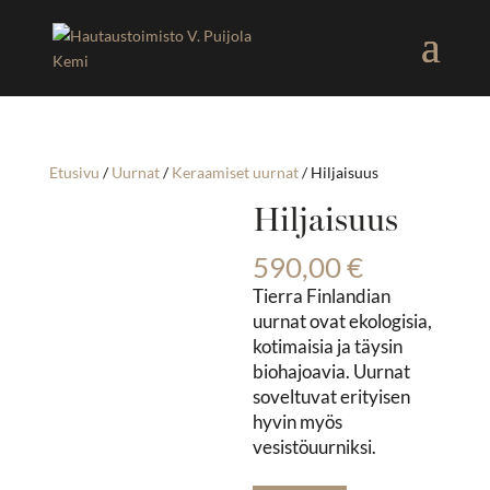
Etusivu
/
Uurnat
/
Keraamiset uurnat
/ Hiljaisuus
Hiljaisuus
590,00
€
Tierra Finlandian
uurnat ovat ekologisia,
kotimaisia ja täysin
biohajoavia. Uurnat
soveltuvat erityisen
hyvin myös
vesistöuurniksi.