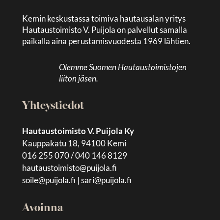
Kemin keskustassa toimiva hautausalan yritys
Hautaustoimisto V. Puijola on palvellut samalla
paikalla aina perustamisvuodesta 1969 lähtien.
Olemme Suomen Hautaustoimistojen
liiton jäsen.
Yhteystiedot
Hautaustoimisto V. Puijola Ky
Kauppakatu 18, 94100 Kemi
016 255 070 / 040 146 8129
hautaustoimisto@puijola.fi
soile@puijola.fi
|
sari@puijola.fi
Avoinna