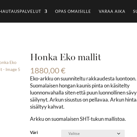
HAUTAUSPALVELUT
OPAS OMAISILLE
VARAA AIKA
S
Honka Eko mallit
1880,00
€
Eko-arkku on suunniteltu rakkaudesta luontoon.
Suomalaisen hongan kaunis pinta on käsitelty
luonnonvahalla siten että puun luonnollinen sävy
säilynyt. Arkun sisustus on pellavaa. Arkun hint
sisältyy kahvat.
Arkku on suomalaisen SHT-tukun mallistoa.
Väri