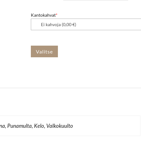
Kantokahvat
*
Valitse
ina, Punamulta, Kelo, Valkokuulto