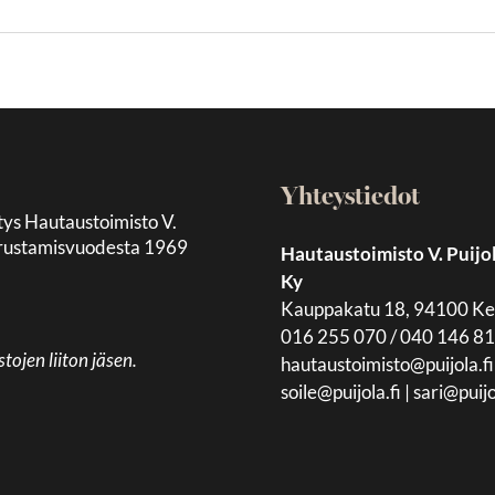
Yhteystiedot
tys Hautaustoimisto V.
 perustamisvuodesta 1969
Hautaustoimisto V. Puijo
Ky
Kauppakatu 18, 94100 K
016 255 070 / 040 146 8
jen liiton jäsen.
hautaustoimisto@puijola.fi
soile@puijola.fi
|
sari@puijo