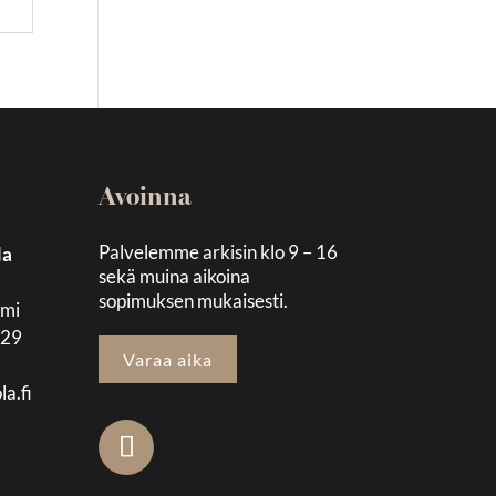
Avoinna
Palvelemme arkisin klo 9 – 16
la
sekä muina aikoina
sopimuksen mukaisesti.
emi
129
Varaa aika
la.fi