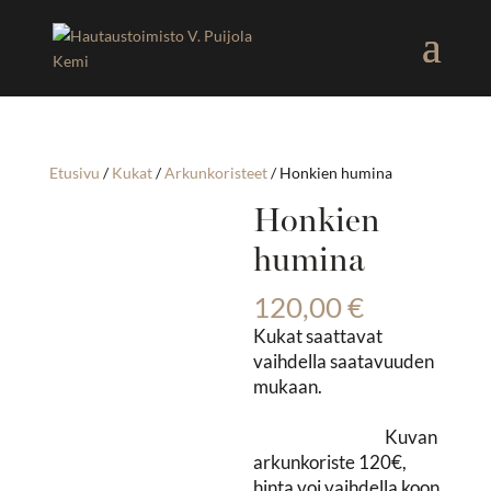
Etusivu
/
Kukat
/
Arkunkoristeet
/ Honkien humina
Honkien
humina
120,00
€
Kukat saattavat
vaihdella saatavuuden
mukaan.
Kuvan
arkunkoriste 120€,
hinta voi vaihdella koon