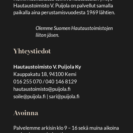
Hautaustoimisto V. Puijola on palvellut samalla
paikalla aina perustamisvuodesta 1969 lähtien.
Olemme Suomen Hautaustoimistojen
liiton jäsen.
Yhteystiedot
Hautaustoimisto V. Puijola Ky
Kauppakatu 18, 94100 Kemi
016 255 070 / 040 146 8129
hautaustoimisto@puijola.fi
soile@puijola.fi
|
sari@puijola.fi
Avoinna
Palvelemme arkisin klo 9 – 16 sekä muina aikoina