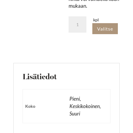
mukaan.
Honkien
kpl
humina
Valitse
määrä
Lisätiedot
Pieni,
Keskikokoinen,
Koko
Suuri