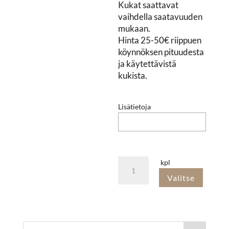
Kukat saattavat
vaihdella saatavuuden
mukaan.
Hinta 25-50€ riippuen
köynnöksen pituudesta
ja käytettävistä
kukista.
Lisätietoja
Köynnösmäinen
kpl
pöytäkoriste
Valitse
määrä