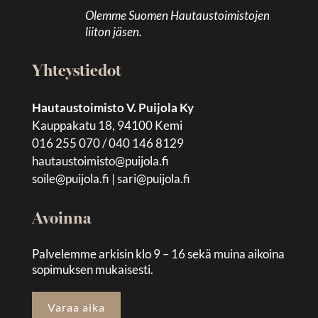
Olemme Suomen Hautaustoimistojen
liiton jäsen.
Yhteystiedot
Hautaustoimisto V. Puijola Ky
Kauppakatu 18, 94100 Kemi
016 255 070 / 040 146 8129
hautaustoimisto@puijola.fi
soile@puijola.fi
|
sari@puijola.fi
Avoinna
Palvelemme arkisin klo 9 – 16 sekä muina aikoina
sopimuksen mukaisesti.
Varaa aika