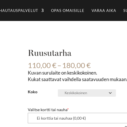
HAUTAUSPALVELUT
OPAS OMAISILLE
VARAA AIKA
S
Ruusutarha
Hintaluokk
110,00
€
–
180,00
€
110,00 €
Kuvan surulaite on keskikokoinen.
-
Kukat saattavat vaihdella saatavuuden mukaan
180,00 €
Koko
Valitse kortti tai nauha
*