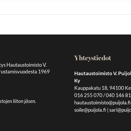
Yhteystiedot
tys Hautaustoimisto V.
 perustamisvuodesta 1969
Hautaustoimisto V. Puijo
Ky
Kauppakatu 18, 94100 K
016 255 070 / 040 146 8
jen liiton jäsen.
hautaustoimisto@puijola.fi
soile@puijola.fi
|
sari@puijo