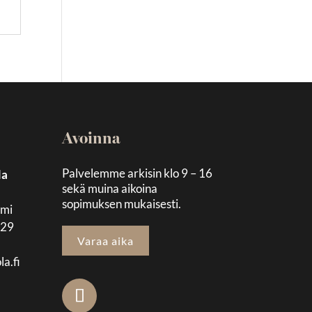
Avoinna
Palvelemme arkisin klo 9 – 16
la
sekä muina aikoina
sopimuksen mukaisesti.
emi
129
Varaa aika
la.fi