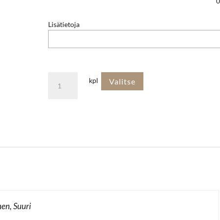
0
Lisätietoja
Ruusutarha
kpl
Valitse
määrä
nen, Suuri