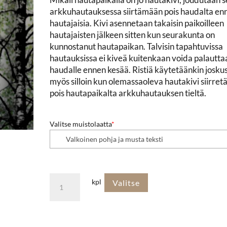
arkkuhautauksessa siirtämään pois haudalta en
hautajaisia. Kivi asennetaan takaisin paikoilleen
hautajaisten jälkeen sitten kun seurakunta on
kunnostanut hautapaikan. Talvisin tapahtuvissa
hautauksissa ei kiveä kuitenkaan voida palautta
haudalle ennen kesää. Ristiä käytetäänkin josku
myös silloin kun olemassaoleva hautakivi siirret
pois hautapaikalta arkkuhautauksen tieltä.
Valitse muistolaatta
*
Väliaikainen
kpl
Valitse
puuristi
haudalle
määrä