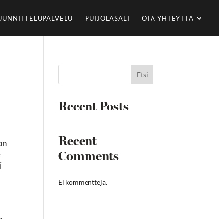
UUNNITTELUPALVELU
PUIJOLASALI
OTA YHTEYTTÄ
Etsi
Recent Posts
Recent
 on
Comments
e
i
Ei kommentteja.
e