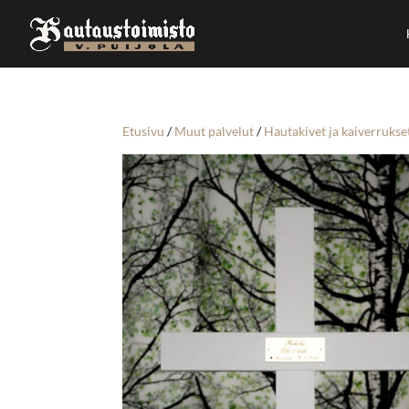
Etusivu
/
Muut palvelut
/
Hautakivet ja kaiverrukse