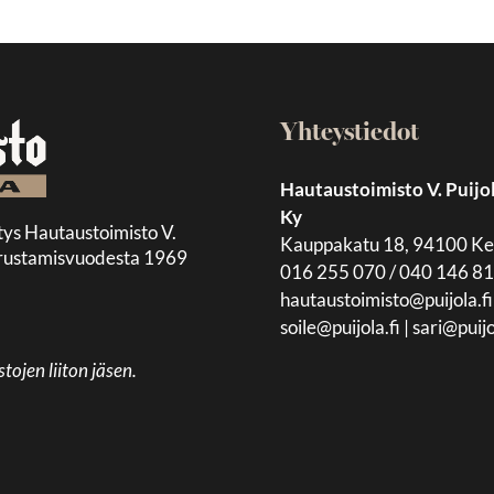
Yhteystiedot
Hautaustoimisto V. Puijo
Ky
tys Hautaustoimisto V.
Kauppakatu 18, 94100 K
 perustamisvuodesta 1969
016 255 070 / 040 146 8
hautaustoimisto@puijola.fi
soile@puijola.fi
|
sari@puijo
jen liiton jäsen.