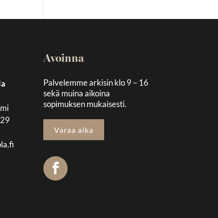
Avoinna
Palvelemme arkisin klo 9 – 16
la
sekä muina aikoina
sopimuksen mukaisesti.
emi
129
Varaa aika
la.fi