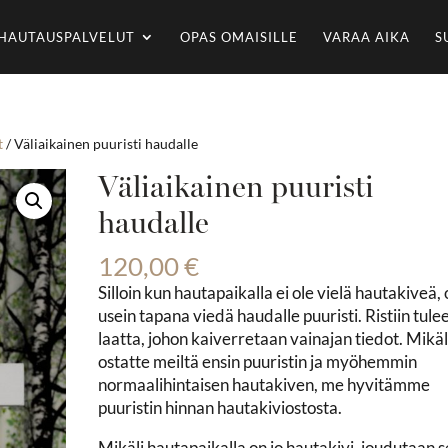
HAUTAUSPALVELUT
OPAS OMAISILLE
VARAA AIKA
S
t
/ Väliaikainen puuristi haudalle
Väliaikainen puuristi
haudalle
120,00
€
Silloin kun hautapaikalla ei ole vielä hautakiveä,
usein tapana viedä haudalle puuristi. Ristiin tule
laatta, johon kaiverretaan vainajan tiedot. Mikäl
ostatte meiltä ensin puuristin ja myöhemmin
normaalihintaisen hautakiven, me hyvitämme
puuristin hinnan hautakiviostosta.
Mikäli hautapaikalla on jo hautakivi, joudutaan s