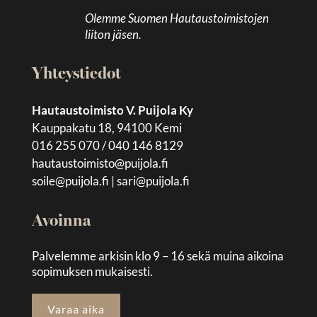
Olemme Suomen Hautaustoimistojen
liiton jäsen.
Yhteystiedot
Hautaustoimisto V. Puijola Ky
Kauppakatu 18, 94100 Kemi
016 255 070 / 040 146 8129
hautaustoimisto@puijola.fi
soile@puijola.fi
|
sari@puijola.fi
Avoinna
Palvelemme arkisin klo 9 – 16 sekä muina aikoina
sopimuksen mukaisesti.
Varaa aika