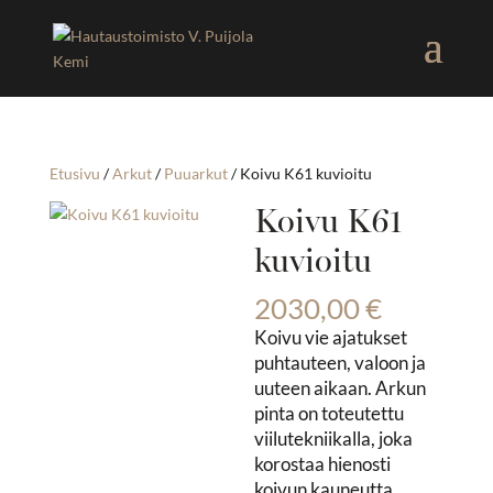
Etusivu
/
Arkut
/
Puuarkut
/ Koivu K61 kuvioitu
Koivu K61
kuvioitu
2030,00
€
Koivu vie ajatukset
puhtauteen, valoon ja
uuteen aikaan. Arkun
pinta on toteutettu
viilutekniikalla, joka
korostaa hienosti
koivun kauneutta.