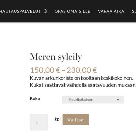
HAUTAUSPALVELUT
OPAS OMAISILLE
VARAA AIKA
S
Meren syleily
Hintaluokk
150,00
€
–
230,00
€
150,00 €
Kuvan arkunkoriste on kooltaan keskikokoinen.
-
Kukat saattavat vaihdella saatavuuden mukaan
230,00 €
Koko
Meren
kpl
Valitse
syleily
määrä