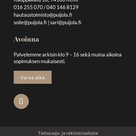
016 255 070 / 040 146 8129
hautaustoimisto@puijola.fi
soile@puijola.fi
|
sari@puijola.fi
Avoinna
Palvelemme arkisin klo 9 – 16 sekä muina aikoina
sopimuksen mukaisesti.
Varaa aika
Tietosuoja- ja rekisteriseloste