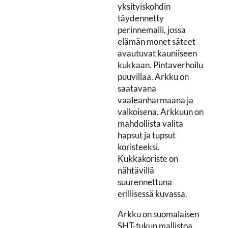
yksityiskohdin
täydennetty
perinnemalli, jossa
elämän monet säteet
avautuvat kauniiseen
kukkaan. Pintaverhoilu
puuvillaa. Arkku on
saatavana
vaaleanharmaana ja
valkoisena. Arkkuun on
mahdollista valita
hapsut ja tupsut
koristeeksi.
Kukkakoriste on
nähtävillä
suurennettuna
erillisessä kuvassa.
Arkku on suomalaisen
SHT-tukun mallistoa.