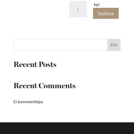
Puuvillapaita
kpl
XL
Valitse
määrä
Etsi
Recent Posts
Recent Comments
Ei kommentteja.