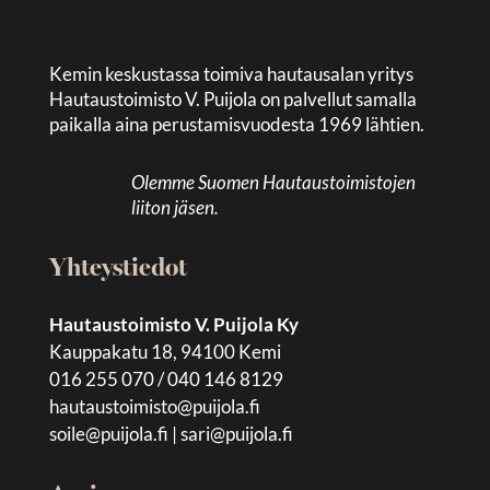
Kemin keskustassa toimiva hautausalan yritys
Hautaustoimisto V. Puijola on palvellut samalla
paikalla aina perustamisvuodesta 1969 lähtien.
Olemme Suomen Hautaustoimistojen
liiton jäsen.
Yhteystiedot
Hautaustoimisto V. Puijola Ky
Kauppakatu 18, 94100 Kemi
016 255 070 / 040 146 8129
hautaustoimisto@puijola.fi
soile@puijola.fi
|
sari@puijola.fi