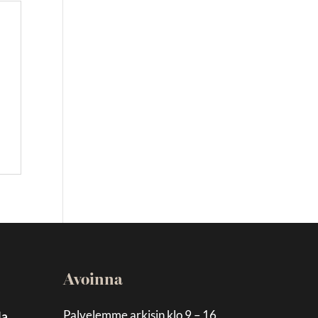
Avoinna
Palvelemme arkisin klo 9 – 16
la