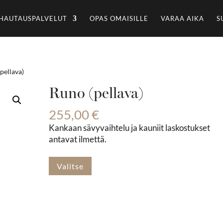
HAUTAUSPALVELUT
OPAS OMAISILLE
VARAA AIKA
S
pellava)
Runo (pellava)
255,00
€
Kankaan sävyvaihtelu ja kauniit laskostukset
antavat ilmettä.
Valitse