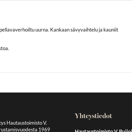
pellavaverhoiltu uurna. Kankaan sävyvaihtelu ja kauniit
stoa.
Yhteystiedot
tys Hautaustoimisto V.
 perustamisvuodesta 1969
Hautaustoimisto V. Puijo