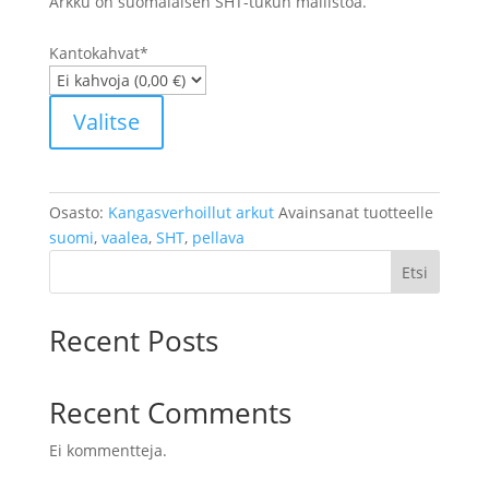
Arkku on suomalaisen SHT-tukun mallistoa.
Kantokahvat
*
Valitse
Osasto:
Kangasverhoillut arkut
Avainsanat tuotteelle
suomi
,
vaalea
,
SHT
,
pellava
Etsi
Recent Posts
Recent Comments
Ei kommentteja.