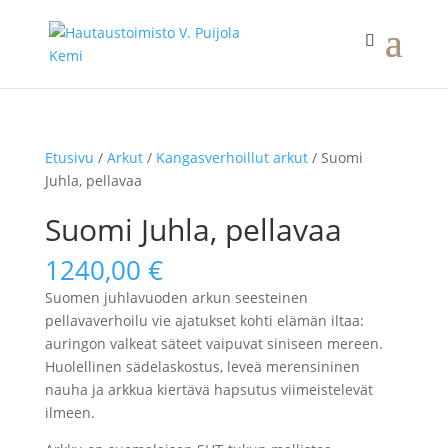
Etusivu
/
Arkut
/
Kangasverhoillut arkut
/ Suomi
Juhla, pellavaa
Suomi Juhla, pellavaa
1240,00
€
Suomen juhlavuoden arkun seesteinen
pellavaverhoilu vie ajatukset kohti elämän iltaa:
auringon valkeat säteet vaipuvat siniseen mereen.
Huolellinen sädelaskostus, leveä merensininen
nauha ja arkkua kiertävä hapsutus viimeistelevät
ilmeen.