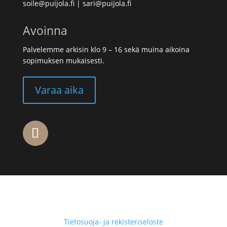
soile@puijola.fi
|
sari@puijola.fi
Avoinna
Palvelemme arkisin klo 9 – 16 sekä muina aikoina
sopimuksen mukaisesti.
Varaa aika
Tietosuoja- ja rekisteriseloste