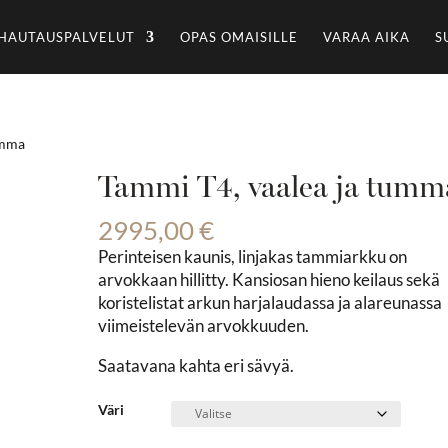
HAUTAUSPALVELUT
OPAS OMAISILLE
VARAA AIKA
S
umma
Tammi T4, vaalea ja tumm
2995,00
€
Perinteisen kaunis, linjakas tammiarkku on
arvokkaan hillitty. Kansiosan hieno keilaus sekä
koristelistat arkun harjalaudassa ja alareunassa
viimeistelevän arvokkuuden.
Saatavana kahta eri sävyä.
Väri