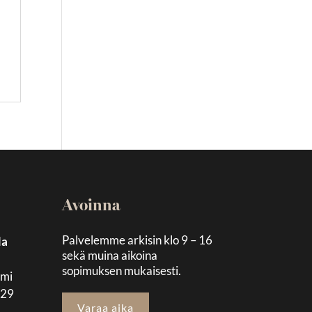
Avoinna
Palvelemme arkisin klo 9 – 16
la
sekä muina aikoina
sopimuksen mukaisesti.
emi
129
Varaa aika