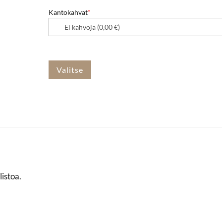
Kantokahvat
*
Valitse
istoa.