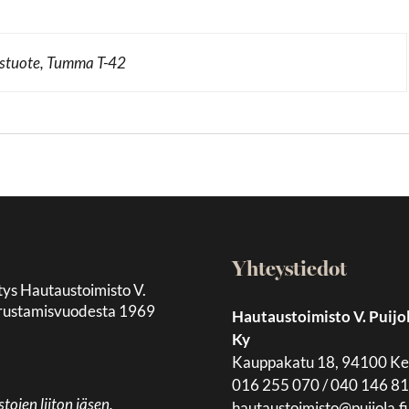
ustuote, Tumma T-42
Yhteystiedot
tys Hautaustoimisto V.
 perustamisvuodesta 1969
Hautaustoimisto V. Puijo
Ky
Kauppakatu 18, 94100 K
016 255 070 / 040 146 8
jen liiton jäsen.
hautaustoimisto@puijola.fi