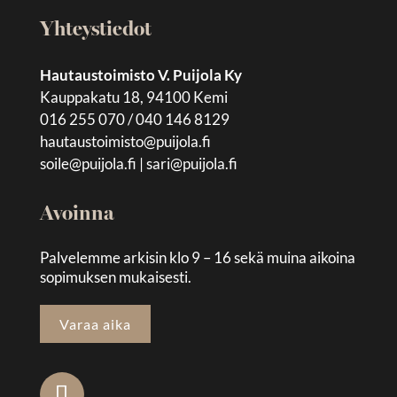
Yhteystiedot
Hautaustoimisto V. Puijola Ky
Kauppakatu 18, 94100 Kemi
016 255 070 / 040 146 8129
hautaustoimisto@puijola.fi
soile@puijola.fi
|
sari@puijola.fi
Avoinna
Palvelemme arkisin klo 9 – 16 sekä muina aikoina
sopimuksen mukaisesti.
Varaa aika