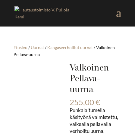
Etusivu
/
Uurnat
/
Kangasverhoillut uurnat
/ Valkoinen
Pellava-uurna
Valkoinen
Pellava-
uurna
255,00
€
Punkalaitumella
käsityönä valmistettu,
valkealla pellavalla
verhoiltu uurna.