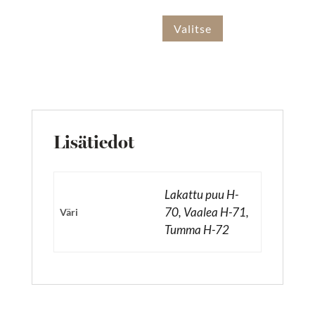
Valitse
Lisätiedot
Lakattu puu H-
70, Vaalea H-71,
Väri
Tumma H-72