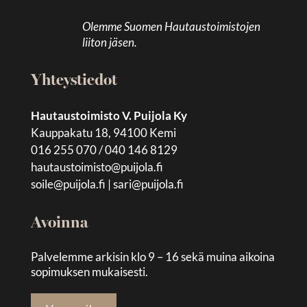
Olemme Suomen Hautaustoimistojen
liiton jäsen.
Yhteystiedot
Hautaustoimisto V. Puijola Ky
Kauppakatu 18, 94100 Kemi
016 255 070 / 040 146 8129
hautaustoimisto@puijola.fi
soile@puijola.fi
|
sari@puijola.fi
Avoinna
Palvelemme arkisin klo 9 – 16 sekä muina aikoina
sopimuksen mukaisesti.