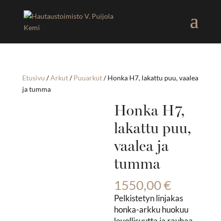
Etusivu
/
Arkut
/
Puuarkut
/ Honka H7, lakattu puu, vaalea
ja tumma
Honka H7,
lakattu puu,
vaalea ja
tumma
1550,00
€
Pelkistetyn linjakas
honka-arkku huokuu
levollisuutta ja rauhaa.