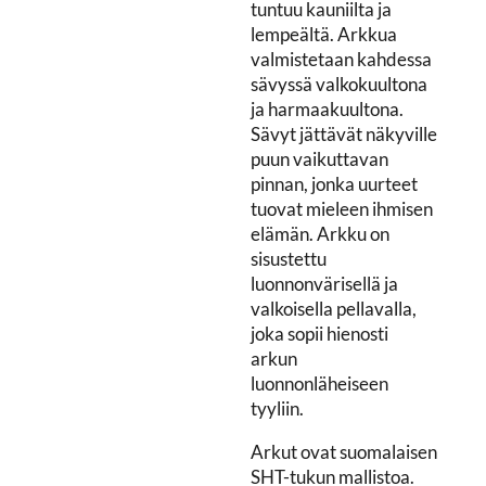
tuntuu kauniilta ja
lempeältä. Arkkua
valmistetaan kahdessa
sävyssä valkokuultona
ja harmaakuultona.
Sävyt jättävät näkyville
puun vaikuttavan
pinnan, jonka uurteet
tuovat mieleen ihmisen
elämän. Arkku on
sisustettu
luonnonvärisellä ja
valkoisella pellavalla,
joka sopii hienosti
arkun
luonnonläheiseen
tyyliin.
Arkut ovat suomalaisen
SHT-tukun mallistoa.