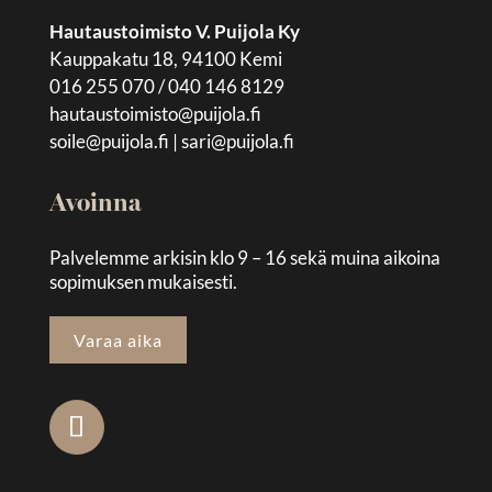
Hautaustoimisto V. Puijola Ky
Kauppakatu 18, 94100 Kemi
016 255 070 / 040 146 8129
hautaustoimisto@puijola.fi
soile@puijola.fi
|
sari@puijola.fi
Avoinna
Palvelemme arkisin klo 9 – 16 sekä muina aikoina
sopimuksen mukaisesti.
Varaa aika