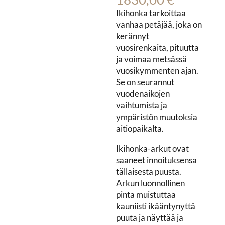
Ikihonka tarkoittaa
vanhaa petäjää, joka on
kerännyt
vuosirenkaita, pituutta
ja voimaa metsässä
vuosikymmenten ajan.
Se on seurannut
vuodenaikojen
vaihtumista ja
ympäristön muutoksia
aitiopaikalta.
Ikihonka-arkut ovat
saaneet innoituksensa
tällaisesta puusta.
Arkun luonnollinen
pinta muistuttaa
kauniisti ikääntynyttä
puuta ja näyttää ja