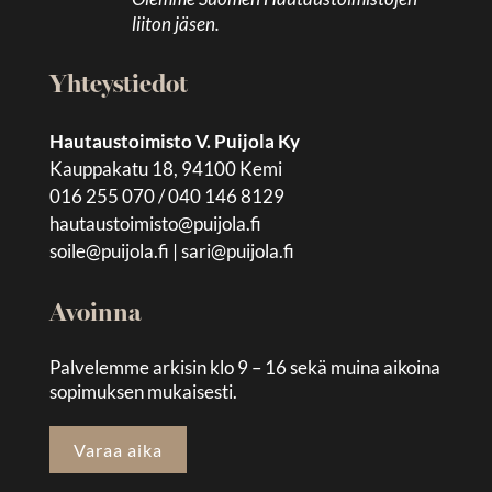
liiton jäsen.
Yhteystiedot
Hautaustoimisto V. Puijola Ky
Kauppakatu 18, 94100 Kemi
016 255 070 / 040 146 8129
hautaustoimisto@puijola.fi
soile@puijola.fi
|
sari@puijola.fi
Avoinna
Palvelemme arkisin klo 9 – 16 sekä muina aikoina
sopimuksen mukaisesti.
Varaa aika