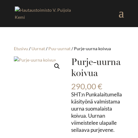
Etusivu
/
Uurnat
/
Puu-uurnat
/ Purje-uurna koivua
Purje-uurna
koivua
290,00
€
SHT:n Punkalaitumella
käsityönä valmistama
uurna suomalaista
koivua. Uurnan
viimeistelee ulapalle
seilaava purjevene.